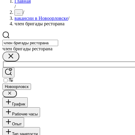
Главная
/
/
...
вакансии в Новоорловске
/
член бригады ресторана
член бригады ресторана
Новоорловск
График
Рабочие часы
Опыт
Тип занятости